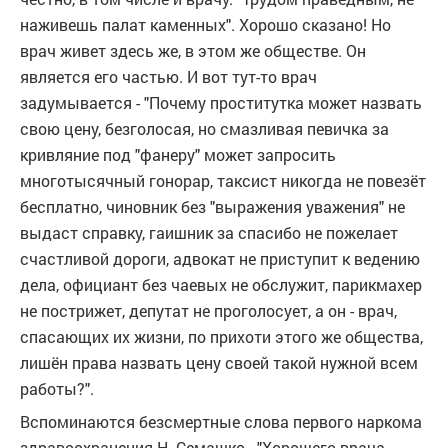
наживешь палат каменных". Хорошо сказано! Но
врач живет здесь же, в этом же обществе. Он
является его частью. И вот тут-то врач
задумывается - "Почему проститутка может назвать
свою цену, безголосая, но смазливая певичка за
кривляние под "фанеру" может запросить
многотысячный гонорар, таксист никогда не повезёт
бесплатно, чиновник без "выражения уважения" не
выдаст справку, гаишник за спасибо не пожелает
счастливой дороги, адвокат не приступит к ведению
дела, официант без чаевых не обслужит, парикмахер
не пострижет, депутат не проголосует, а он - врач,
спасающих их жизни, по прихоти этого же общества,
лишён права назвать цену своей такой нужной всем
работы?".
Вспоминаются безсмертные слова первого наркома
здравоохранения Н. Семашко - "Хорошего врача