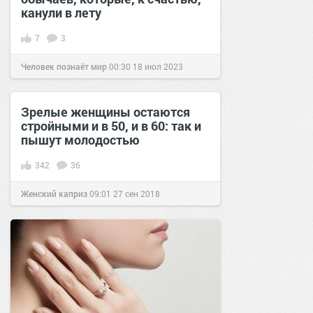
канули в лету
7
3
Человек познаёт мир
00:30
18 июл 2023
Зрелые женщины остаются
стройными и в 50, и в 60: так и
пышут молодостью
342
36
Женский каприз
09:01
27 сен 2018