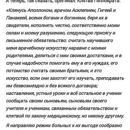
А теперь, так сказать, оригинал: Клятва Гиппократа:
«Клянусь Аполлоном, врачом Асклепием, Гигеей и
Панакеей, всеми богами и богинями, беря их в
свидетели, исполнять честно, соответственно моим
силам и моему разумению, следующую присягу и
письменное обязательство: считать научившего
меня врачебному искусству наравне с моими
родителями, делиться с ним своими достатками, и в
случае надобности помогать ему в его нуждах, его
потомство считать своими братьями, и это
искусство, если они захотят его изучать, преподавать
им безвозмездно и без всякого договора;
наставления, устные уроки и всё остальное в учении
сообщать своим сыновьям, сыновьям своего
учителя и ученикам, связанным обязательством и
клятвой по закону медицинскому, но никому другому.
Я направляю режим больных к их выгоде сообразно