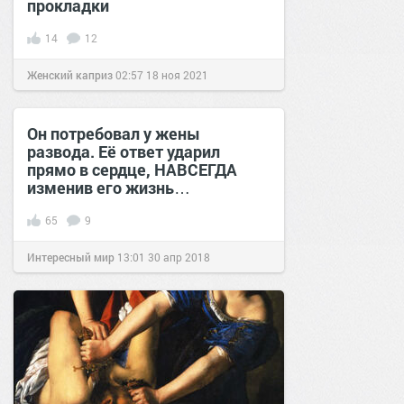
прокладки
14
12
Женский каприз
02:57
18 ноя 2021
Он потребовал у жены
развода. Её ответ ударил
прямо в сердце, НАВСЕГДА
изменив его жизнь…
65
9
Интересный мир
13:01
30 апр 2018