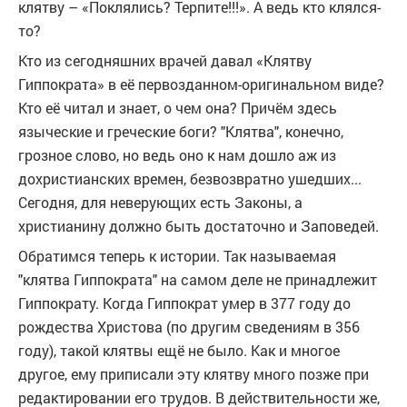
клятву – «Поклялись? Терпите!!!». А ведь кто клялся-
то?
Кто из сегодняшних врачей давал «Клятву
Гиппократа» в её первозданном-оригинальном виде?
Кто её читал и знает, о чем она? Причём здесь
языческие и греческие боги? "Клятва", конечно,
грозное слово, но ведь оно к нам дошло аж из
дохристианских времен, безвозвратно ушедших...
Сегодня, для неверующих есть Законы, а
христианину должно быть достаточно и Заповедей.
Обратимся теперь к истории. Так называемая
"клятва Гиппократа" на самом деле не принадлежит
Гиппократу. Когда Гиппократ умер в 377 году до
рождества Христова (по другим сведениям в 356
году), такой клятвы ещё не было. Как и многое
другое, ему приписали эту клятву много позже при
редактировании его трудов. В действительности же,