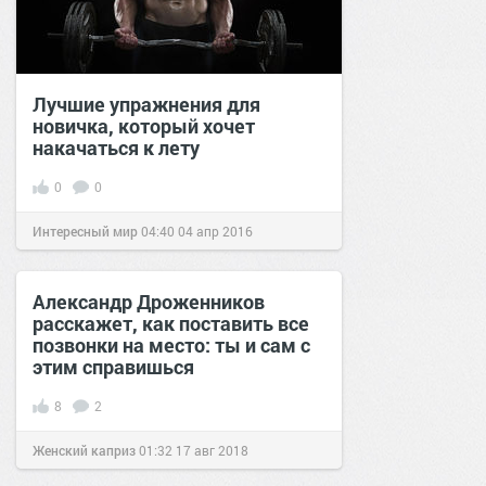
Лучшие упражнения для
новичка, который хочет
накачаться к лету
0
0
Интересный мир
04:40
04 апр 2016
Александр Дроженников
расскажет, как поставить все
позвонки на место: ты и сам с
этим справишься
8
2
Женский каприз
01:32
17 авг 2018